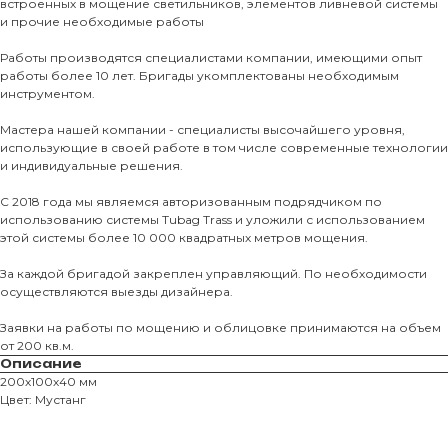
встроенных в мощение светильников, элементов ливневой системы
и прочие необходимые работы
Тротуарны
Работы производятся специалистами компании, имеющими опыт
работы более 10 лет. Бригады укомплектованы необходимым
инструментом.
Фасадные 
Ступени и 
Мастера нашей компании - специалисты высочайшего уровня,
использующие в своей работе в том числе современные технологии
Цокольные
и индивидуальные решения.
Уличные с
С 2018 года мы являемся авторизованным подрядчиком по
ПОМОЩЬ
Навесы, бе
использованию системы Tubag Trass и уложили с использованием
этой системы более 10 000 квадратных метров мощения.
Расходные
Заборы
За каждой бригадой закреплен управляющий. По необходимости
осуществляются выезды дизайнера.
Заявки на работы по мощению и облицовке принимаются на объем
от 200 кв.м.
Описание
200х100х40 мм
Цвет: Мустанг
Магазин тротуарной плитки и
облицовочных материалов