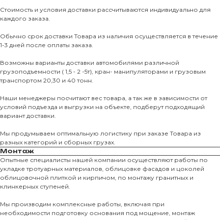
Стоимость и условия доставки рассчитываются индивидуально для
каждого заказа.
Обычно срок доставки Товара из наличия осуществляется в течение
1-3 дней после оплаты заказа.
Возможны варианты доставки автомобилями различной
грузоподъемности ( 1,5 - 2 -5т), кран- манипуляторами и грузовым
транспортом 20,30 и 40 тонн.
Наши менеджеры посчитают вес товара, а так же в зависимости от
условий подъезда и выгрузки на объекте, подберут подходящий
вариант доставки.
Мы продумываем оптимальную логистику при заказе Товара из
разных категорий и сборных грузах.
Монтаж
Опытные специалисты нашей компании осуществляют работы по
укладке тротуарных материалов, облицовке фасадов и цоколей
облицовочной плиткой и кирпичом, по монтажу гранитных и
О КОМПАНИИ
клинкерных ступеней.
О нас
Мы производим комплексные работы, включая при
необходимости подготовку основания под мощение, монтаж
КАТАЛО