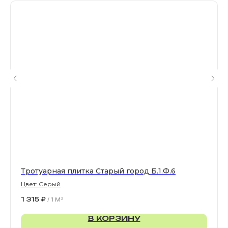
Все права защищены. © 2006-2026. ИП Ильинский В.В.
Информация, размещенная на сайте, не является
офертой или публичной офертой
ИП Ильинский В.В. ИНН 501602422407
Политика конфиденциальности
Правила обработки персональных данных
Тротуарная плитка Старый город Б.1.Ф.6
Цвет: Серый
1 315
₽
/
1 M²
В КОРЗИНУ