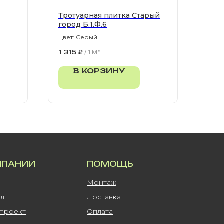
Тротуарная плитка Старый
город Б.1.Ф.6
Цвет: Серый
1 315
₽
/
1 M²
В КОРЗИНУ
МПАНИИ
ПОМОЩЬ
Монтаж
ал
Доставка
-проект
Оплата