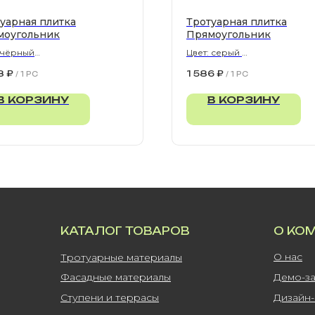
уарная плитка
Тротуарная плитка
моугольник
Прямоугольник
 чёрный
Цвет: серый
300х80 мм
900х300х80 мм
8
₽
1 586
₽
/
1 PC
/
1 PC
В КОРЗИНУ
В КОРЗИНУ
КАТАЛОГ ТОВАРОВ
О КО
О нас
Тротуарные материалы
Фасадные материалы
Демо-з
Ступени и террасы
Дизайн