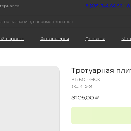
атериалов
8 (495) 744-64-56
////
8
айн-проект
Фотогалерея
Доставка
Мон
Тротуарная пли
ВЫБОР-МСК
SKU:
442-01
3105,00
₽