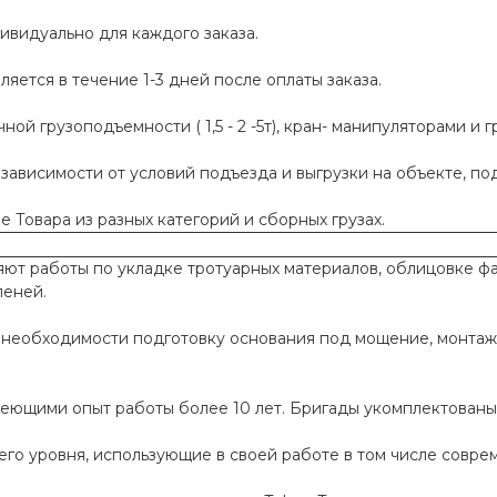
ивидуально для каждого заказа.
яется в течение 1-3 дней после оплаты заказа.
й грузоподъемности ( 1,5 - 2 -5т), кран- манипуляторами и г
 зависимости от условий подъезда и выгрузки на объекте, п
 Товара из разных категорий и сборных грузах.
т работы по укладке тротуарных материалов, облицовке фа
пеней.
необходимости подготовку основания под мощение, монтаж
меющими опыт работы более 10 лет. Бригады укомплектован
го уровня, использующие в своей работе в том числе совр