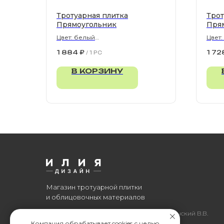
Тротуарная плитка
Трот
Прямоугольник
Пря
Цвет: белый
Цвет:
900х300х80 мм
900х
1 884
₽
1 72
/
1 PC
В КОРЗИНУ
Магазин тротуарной плитки
и облицовочных материалов
Все права защищены. © 2006-2026. ИП Ильинский В.В.
Компания обрабатывает cookies с целью