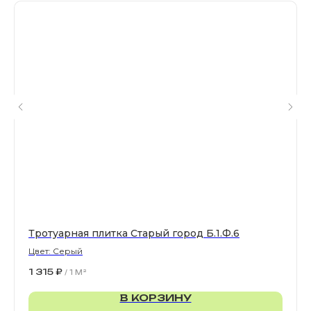
Все права защищены. © 2006-2026. ИП Ильинский В.В.
Информация, размещенная на сайте, не является
офертой или публичной офертой
ИП Ильинский В.В. ИНН 501602422407
Политика конфиденциальности
Правила обработки персональных данных
Тротуарная плитка Старый город Б.1.Ф.6
Цвет: Серый
1 315
₽
/
1 M²
В КОРЗИНУ