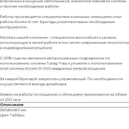
встроенных в мощение светильников, элементов ливневой системы
и прочие необходимые работы
Тротуарны
Работы производятся специалистами компании, имеющими опыт
работы более 10 лет. Бригады укомплектованы необходимым
инструментом.
Фасадные 
Ступени и 
Мастера нашей компании - специалисты высочайшего уровня,
использующие в своей работе в том числе современные технологии
Цокольные
и индивидуальные решения.
Уличные с
С 2018 года мы являемся авторизованным подрядчиком по
ПОМОЩЬ
Навесы, бе
использованию системы Tubag Trass и уложили с использованием
этой системы более 10 000 квадратных метров мощения.
Расходные
Заборы
За каждой бригадой закреплен управляющий. По необходимости
осуществляются выезды дизайнера.
Заявки на работы по мощению и облицовке принимаются на объем
от 200 кв.м.
Описание
360х80х80 мм
Цвет: Габбро
Магазин тротуарной плитки и
облицовочных материалов