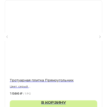
Все права защищены. © 2006-2026. ИП Ильинский В.В.
Информация, размещенная на сайте, не является
офертой или публичной офертой
ИП Ильинский В.В. ИНН 501602422407
Политика конфиденциальности
Правила обработки персональных данных
Тротуарная плитка Прямоугольник
Цвет: серый
900х300х80 мм
1 586
₽
/
1 PC
В КОРЗИНУ