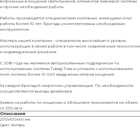
встроенных в мощение светильников, элементов ливневой системы
и прочие необходимые работы
Тротуарны
Работы производятся специалистами компании, имеющими опыт
работы более 10 лет. Бригады укомплектованы необходимым
инструментом.
Фасадные 
Ступени и 
Мастера нашей компании - специалисты высочайшего уровня,
использующие в своей работе в том числе современные технологии
Цокольные
и индивидуальные решения.
Уличные с
С 2018 года мы являемся авторизованным подрядчиком по
ПОМОЩЬ
Навесы, бе
использованию системы Tubag Trass и уложили с использованием
этой системы более 10 000 квадратных метров мощения.
Расходные
Заборы
За каждой бригадой закреплен управляющий. По необходимости
осуществляются выезды дизайнера.
Заявки на работы по мощению и облицовке принимаются на объем
от 200 кв.м.
Описание
200х100х40 мм
Цвет: Янтарь
Магазин тротуарной плитки и
облицовочных материалов