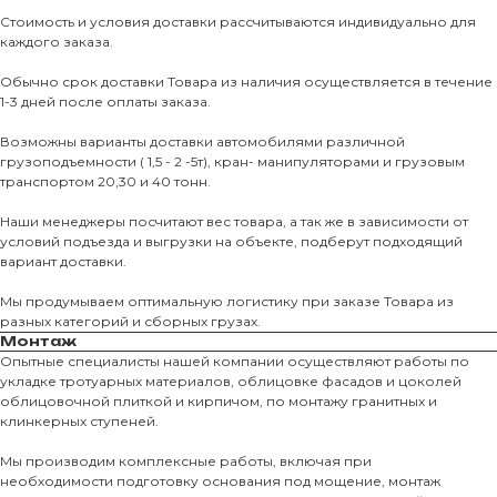
Стоимость и условия доставки рассчитываются индивидуально для
каждого заказа.
Обычно срок доставки Товара из наличия осуществляется в течение
1-3 дней после оплаты заказа.
Возможны варианты доставки автомобилями различной
грузоподъемности ( 1,5 - 2 -5т), кран- манипуляторами и грузовым
транспортом 20,30 и 40 тонн.
Наши менеджеры посчитают вес товара, а так же в зависимости от
условий подъезда и выгрузки на объекте, подберут подходящий
вариант доставки.
Мы продумываем оптимальную логистику при заказе Товара из
разных категорий и сборных грузах.
Монтаж
Опытные специалисты нашей компании осуществляют работы по
укладке тротуарных материалов, облицовке фасадов и цоколей
облицовочной плиткой и кирпичом, по монтажу гранитных и
О КОМПАНИИ
клинкерных ступеней.
О нас
Мы производим комплексные работы, включая при
необходимости подготовку основания под мощение, монтаж
КАТАЛО