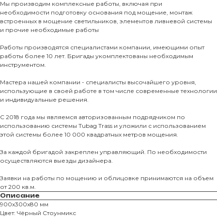
Мы производим комплексные работы, включая при
необходимости подготовку основания под мощение, монтаж
встроенных в мощение светильников, элементов ливневой системы
и прочие необходимые работы
О КОМПАНИИ
Работы производятся специалистами компании, имеющими опыт
работы более 10 лет. Бригады укомплектованы необходимым
О нас
инструментом.
КАТАЛО
Мастера нашей компании - специалисты высочайшего уровня,
использующие в своей работе в том числе современные технологии
Тротуарны
и индивидуальные решения.
С 2018 года мы являемся авторизованным подрядчиком по
Фасадные 
использованию системы Tubag Trass и уложили с использованием
этой системы более 10 000 квадратных метров мощения.
Ступени и 
Цокольные
За каждой бригадой закреплен управляющий. По необходимости
осуществляются выезды дизайнера.
Уличные с
ПОМОЩЬ
Заявки на работы по мощению и облицовке принимаются на объем
Навесы, бе
от 200 кв.м.
Расходные
Описание
900х300х80 мм
Заборы
Цвет: Чёрный Стоунмикс