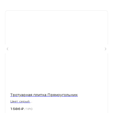
Магазин тротуарной плитки и
облицовочных материалов
Все права защищены. © 2006-2026. ИП Ильинский В.В.
Информация, размещенная на сайте, не является
офертой или публичной офертой
ИП Ильинский В.В. ИНН 501602422407
Политика конфиденциальности
Тротуарная плитка Прямоугольник
Правила обработки персональных данных
Цвет: серый
900х300х80 мм
1 586
₽
/
1 PC