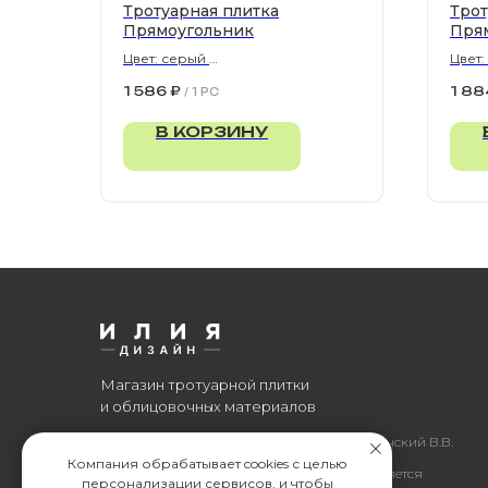
Тротуарная плитка
Трот
Прямоугольник
Пря
Цвет: серый
Цвет:
900х300х80 мм
900х
1 586
₽
1 88
/
1 PC
В КОРЗИНУ
Магазин тротуарной плитки
и облицовочных материалов
Все права защищены. © 2006-2026. ИП Ильинский В.В.
Компания обрабатывает cookies с целью
Информация, размещенная на сайте, не является
персонализации сервисов, и чтобы