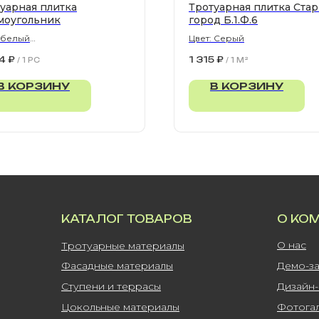
уарная плитка
Тротуарная плитка Ста
моугольник
город Б.1.Ф.6
 белый
Цвет: Серый
300х80 мм
4
₽
1 315
₽
/
1 PC
/
1 M²
В КОРЗИНУ
В КОРЗИНУ
КАТАЛОГ ТОВАРОВ
О КО
О нас
Тротуарные материалы
Фасадные материалы
Демо-з
Ступени и террасы
Дизайн
Цокольные материалы
Фотога