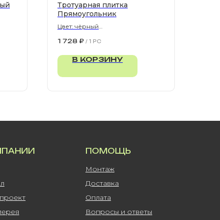
рый
Тротуарная плитка
Прямоугольник
Цвет: чёрный
900х300х80 мм
1 728
₽
/
1 PC
В КОРЗИНУ
МПАНИИ
ПОМОЩЬ
Монтаж
ал
Доставка
-проект
Оплата
лерея
Вопросы и ответы