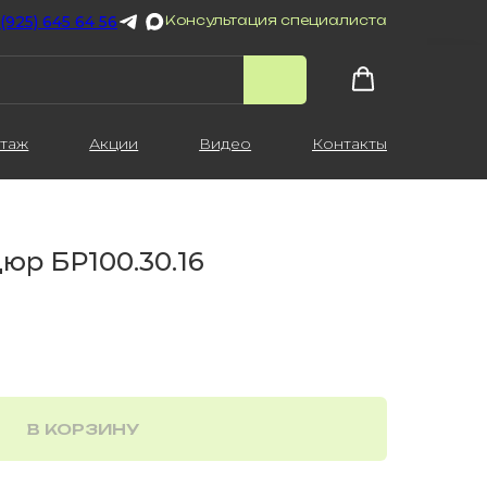
 (925) 645 64 56
Консультация специалиста
таж
Акции
Видео
Контакты
р БР100.30.16
В КОРЗИНУ