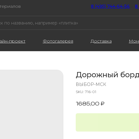
атериалов
8 (495) 744-64-56
////
8
айн-проект
Фотогалерея
Доставка
Мон
Дорожный бордю
ВЫБОР-МСК
SKU:
716-01
1685,00
₽