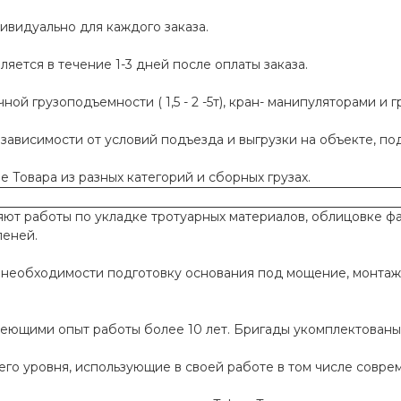
ивидуально для каждого заказа.
яется в течение 1-3 дней после оплаты заказа.
й грузоподъемности ( 1,5 - 2 -5т), кран- манипуляторами и г
 зависимости от условий подъезда и выгрузки на объекте, п
 Товара из разных категорий и сборных грузах.
т работы по укладке тротуарных материалов, облицовке фа
пеней.
необходимости подготовку основания под мощение, монтаж
меющими опыт работы более 10 лет. Бригады укомплектован
го уровня, использующие в своей работе в том числе совр