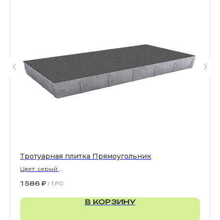
Все права защищены. © 2006-2026. ИП Ильинский В.В.
Информация, размещенная на сайте, не является
офертой или публичной офертой
ИП Ильинский В.В. ИНН 501602422407
Политика конфиденциальности
Правила обработки персональных данных
Тротуарная плитка Прямоугольник
Цвет: серый
900х300х80 мм
1 586
₽
/
1 PC
В КОРЗИНУ