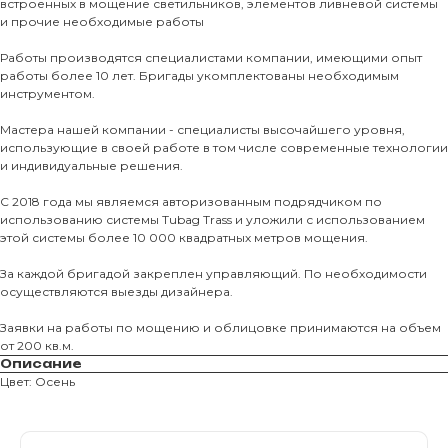
встроенных в мощение светильников, элементов ливневой системы
и прочие необходимые работы
Тротуарны
Работы производятся специалистами компании, имеющими опыт
работы более 10 лет. Бригады укомплектованы необходимым
Фасадные 
инструментом.
Ступени и 
Мастера нашей компании - специалисты высочайшего уровня,
Цокольные
использующие в своей работе в том числе современные технологии
и индивидуальные решения.
Уличные с
ПОМОЩЬ
Навесы, бе
С 2018 года мы являемся авторизованным подрядчиком по
использованию системы Tubag Trass и уложили с использованием
Расходные
этой системы более 10 000 квадратных метров мощения.
Заборы
За каждой бригадой закреплен управляющий. По необходимости
осуществляются выезды дизайнера.
Заявки на работы по мощению и облицовке принимаются на объем
от 200 кв.м.
Описание
Цвет: Осень
Магазин тротуарной плитки и
облицовочных материалов