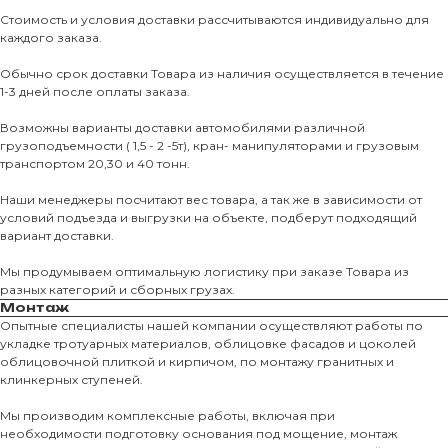
Стоимость и условия доставки рассчитываются индивидуально для
каждого заказа.
Обычно срок доставки Товара из наличия осуществляется в течение
1-3 дней после оплаты заказа.
Возможны варианты доставки автомобилями различной
грузоподъемности ( 1,5 - 2 -5т), кран- манипуляторами и грузовым
транспортом 20,30 и 40 тонн.
Наши менеджеры посчитают вес товара, а так же в зависимости от
условий подъезда и выгрузки на объекте, подберут подходящий
вариант доставки.
Мы продумываем оптимальную логистику при заказе Товара из
разных категорий и сборных грузах.
Монтаж
Опытные специалисты нашей компании осуществляют работы по
укладке тротуарных материалов, облицовке фасадов и цоколей
О КОМПАНИИ
облицовочной плиткой и кирпичом, по монтажу гранитных и
клинкерных ступеней.
О нас
Мы производим комплексные работы, включая при
КАТАЛО
необходимости подготовку основания под мощение, монтаж