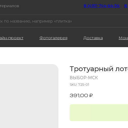
атериалов
8 (495) 744-64-56
////
8
айн-проект
Фотогалерея
Доставка
Мон
Тротуарный лот
ВЫБОР-МСК
SKU:
725-01
391,00
₽