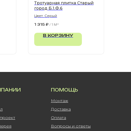
Тротуарная плитка Старый
город Б.1.Ф.6
Цвет: Серый
1 315
₽
/
1 M²
В КОРЗИНУ
МПАНИИ
ПОМОЩЬ
Монтаж
ал
Доставка
-проект
Оплата
лерея
Вопросы и ответы