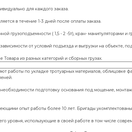
ивидуально для каждого заказа.
яется в течение 1-3 дней после оплаты заказа.
й грузоподъемности ( 1,5 - 2 -5т), кран- манипуляторами и г
 зависимости от условий подъезда и выгрузки на объекте, п
 Товара из разных категорий и сборных грузах.
т работы по укладке тротуарных материалов, облицовке фа
пеней.
необходимости подготовку основания под мощение, монтаж
меющими опыт работы более 10 лет. Бригады укомплектован
го уровня, использующие в своей работе в том числе совр