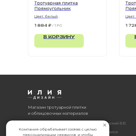
Тротуарная плитка
Трот
Прямоугольник
Пря
Цвет: белый
Цвет:
900х300х80 мм
900х
1 884
₽
1 72
/
1 PC
В КОРЗИНУ
Магазин тротуарной плитки
и облицовочных материалов
Все права защищены. © 2006-2026. ИП Ильинский В.В.
Компания обрабатывает cookies с целью
Информация, размещенная на сайте, не является
персонализации сервисов, и чтобы