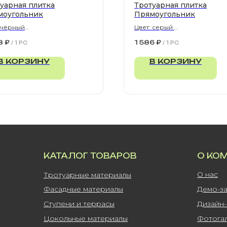
уарная плитка
Тротуарная плитка
моугольник
Прямоугольник
 чёрный
Цвет: серый
300х80 мм
900х300х80 мм
8
₽
1 586
₽
/
1 PC
/
1 PC
В КОРЗИНУ
В КОРЗИНУ
КАТАЛОГ ТОВАРОВ
О КО
О нас
Тротуарные материалы
Фасадные материалы
Демо-з
Ступени и террасы
Дизайн
Цокольные материалы
Фотога