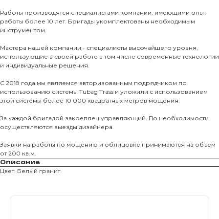
Тротуарны
Работы производятся специалистами компании, имеющими опыт
работы более 10 лет. Бригады укомплектованы необходимым
Фасадные 
инструментом.
Ступени и 
Мастера нашей компании - специалисты высочайшего уровня,
использующие в своей работе в том числе современные технологии
Цокольные
и индивидуальные решения.
Уличные с
С 2018 года мы являемся авторизованным подрядчиком по
ПОМОЩЬ
Навесы, бе
использованию системы Tubag Trass и уложили с использованием
этой системы более 10 000 квадратных метров мощения.
Расходные
Заборы
За каждой бригадой закреплен управляющий. По необходимости
осуществляются выезды дизайнера.
Заявки на работы по мощению и облицовке принимаются на объем
от 200 кв.м.
Описание
Цвет: Белый гранит
Магазин тротуарной плитки и
облицовочных материалов