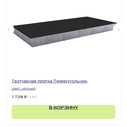
Все права защищены. © 2006-2026. ИП Ильинский В.В.
Информация, размещенная на сайте, не является
офертой или публичной офертой
ИП Ильинский В.В. ИНН 501602422407
Политика конфиденциальности
Правила обработки персональных данных
Тротуарная плитка Прямоугольник
Цвет: чёрный
900х300х80 мм
1 728
₽
/
1 PC
В КОРЗИНУ