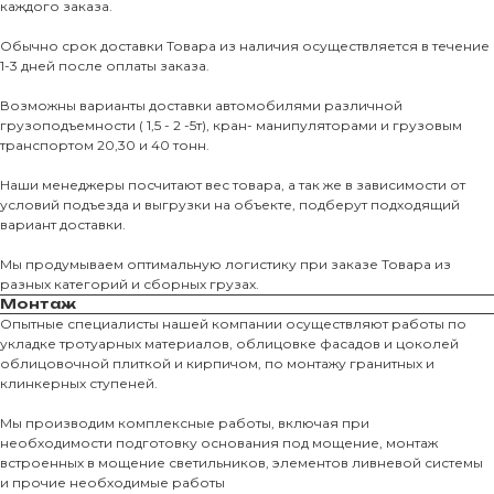
каждого заказа.
Обычно срок доставки Товара из наличия осуществляется в течение
1-3 дней после оплаты заказа.
Возможны варианты доставки автомобилями различной
грузоподъемности ( 1,5 - 2 -5т), кран- манипуляторами и грузовым
транспортом 20,30 и 40 тонн.
Наши менеджеры посчитают вес товара, а так же в зависимости от
условий подъезда и выгрузки на объекте, подберут подходящий
вариант доставки.
Мы продумываем оптимальную логистику при заказе Товара из
разных категорий и сборных грузах.
Монтаж
Опытные специалисты нашей компании осуществляют работы по
укладке тротуарных материалов, облицовке фасадов и цоколей
облицовочной плиткой и кирпичом, по монтажу гранитных и
О КОМПАНИИ
клинкерных ступеней.
О нас
Мы производим комплексные работы, включая при
необходимости подготовку основания под мощение, монтаж
КАТАЛО
встроенных в мощение светильников, элементов ливневой системы
и прочие необходимые работы