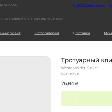
атериалов
8 (495) 744-64-56
////
8
айн-проект
Фотогалерея
Доставка
Мон
Тротуарный кл
Westerwalder Klinker
SKU:
2823-01
75,84
₽