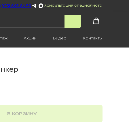
 (925) 645 64 56
Консультация специалиста
таж
Акции
Видео
Контакты
инкер
В КОРЗИНУ