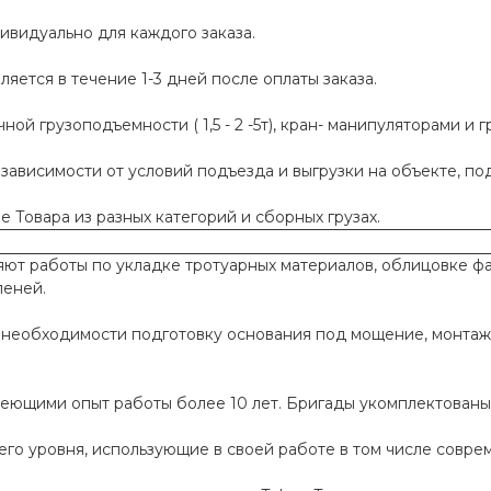
ивидуально для каждого заказа.
яется в течение 1-3 дней после оплаты заказа.
й грузоподъемности ( 1,5 - 2 -5т), кран- манипуляторами и г
 зависимости от условий подъезда и выгрузки на объекте, п
 Товара из разных категорий и сборных грузах.
т работы по укладке тротуарных материалов, облицовке фа
пеней.
необходимости подготовку основания под мощение, монтаж
меющими опыт работы более 10 лет. Бригады укомплектован
го уровня, использующие в своей работе в том числе совр