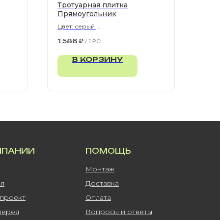
Тротуарная плитка
Прямоугольник
Цвет: серый
900х300х80 мм
1 586
₽
/
1 PC
В КОРЗИНУ
МПАНИИ
ПОМОЩЬ
Монтаж
ал
Доставка
-проект
Оплата
лерея
Вопросы и ответы