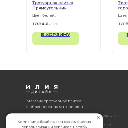
Тротуарная плитка
Трот
Прямоугольник
горо
Цвет: белый
Цвет
900х300х80 мм
1 884
₽
1 31
/
1 PC
В КОРЗИНУ
Магазин тротуарной плитки
и облицовочных материалов
Все права защищены. © 2006-2026. ИП Ильинский В.В.
Компания обрабатывает cookies с целью
Информация, размещенная на сайте, не является
персонализации сервисов, и чтобы