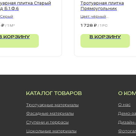
уарная плитка Старый
Тротуарная плитка
д Б.1.Ф.6
Прямоугольник
: Серый
Цвет: чёрный
900х300х80 мм
5
₽
1 728
₽
/
1 M²
/
1 PC
В КОРЗИНУ
В КОРЗИНУ
КАТАЛОГ ТОВАРОВ
О КО
О нас
Тротуарные материалы
Фасадные материалы
Демо-з
Ступени и террасы
Дизайн
Цокольные материалы
Фотога