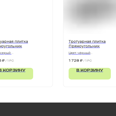
уарная плитка
Тротуарная плитка
моугольник
Прямоугольник
: серый
Цвет: чёрный
300х80 мм
900х300х80 мм
6
₽
1 728
₽
/
1 PC
/
1 PC
В КОРЗИНУ
В КОРЗИНУ