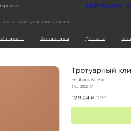
атериалов
8 (495) 744-64-56
////
8
айн-проект
Фотогалерея
Доставка
Мон
Тротуарный кл
Feldhaus Klinker
SKU:
2522-01
126,24
₽
/
1 PC