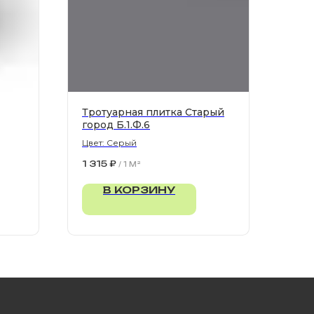
Тротуарная плитка Старый
город Б.1.Ф.6
Цвет: Серый
1 315
₽
/
1 M²
В КОРЗИНУ