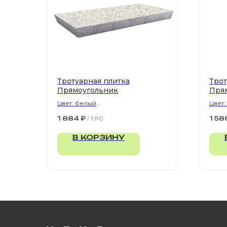
Тротуарная плитка
Трот
Прямоугольник
Пря
Цвет: белый
Цвет
900х300х80 мм
900х
1 884
₽
1 58
/
1 PC
В КОРЗИНУ