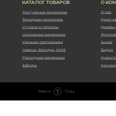
КАТАЛОГ ТОВАРОВ
О КО
О нас
Тротуарные материалы
Фасадные материалы
Демо-з
Ступени и террасы
Дизайн
Цокольные материалы
Фотога
Уличные светильники
Акции
Навесы, беседки, МАФ
Видео
Расходные материалы
Новост
Заборы
Контак
Tilda
Made on