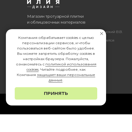
Магазин тротуарной плитки
и облицовочных материалов
Все права защищены. © 2006-2026. ИП Ильинский В.В.
Компания обрабатывает cookies с целью
Информация, размещенная на сайте, не является
персонализации сервисов, и чтобы
офертой или публичной офертой
пользоваться веб-сайтом было удобнее.
Вы можете запретить обработку сookies в
ИП Ильинский В.В. ИНН 501602422407
настройках браузера. Пожалуйста,
ознакомьтесь с
политикой использования
cookies
. Читайте подробнее, как
Компания
защищает ваши персональные
данные
.
ПРИНЯТЬ