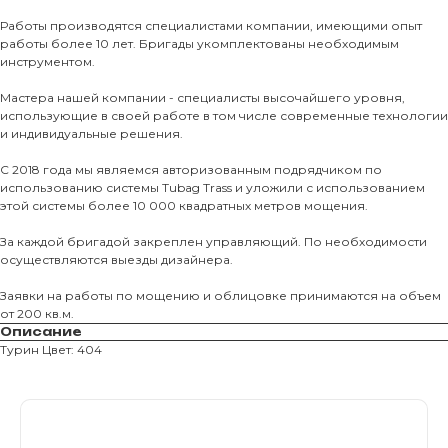
Тротуарны
Работы производятся специалистами компании, имеющими опыт
работы более 10 лет. Бригады укомплектованы необходимым
Фасадные 
инструментом.
Ступени и 
Мастера нашей компании - специалисты высочайшего уровня,
использующие в своей работе в том числе современные технологии
Цокольные
и индивидуальные решения.
Уличные с
С 2018 года мы являемся авторизованным подрядчиком по
ПОМОЩЬ
Навесы, бе
использованию системы Tubag Trass и уложили с использованием
этой системы более 10 000 квадратных метров мощения.
Расходные
Заборы
За каждой бригадой закреплен управляющий. По необходимости
осуществляются выезды дизайнера.
Заявки на работы по мощению и облицовке принимаются на объем
от 200 кв.м.
Описание
Турин Цвет: 404
Магазин тротуарной плитки и
облицовочных материалов