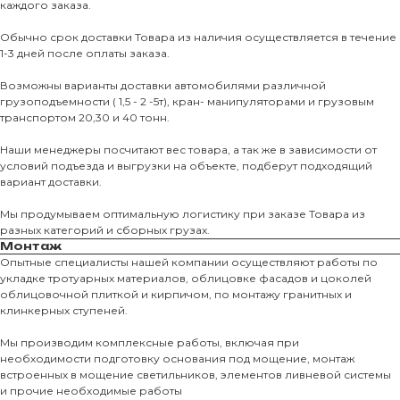
каждого заказа.
Обычно срок доставки Товара из наличия осуществляется в течение
1-3 дней после оплаты заказа.
Возможны варианты доставки автомобилями различной
грузоподъемности ( 1,5 - 2 -5т), кран- манипуляторами и грузовым
транспортом 20,30 и 40 тонн.
Наши менеджеры посчитают вес товара, а так же в зависимости от
условий подъезда и выгрузки на объекте, подберут подходящий
вариант доставки.
Мы продумываем оптимальную логистику при заказе Товара из
разных категорий и сборных грузах.
Монтаж
Опытные специалисты нашей компании осуществляют работы по
укладке тротуарных материалов, облицовке фасадов и цоколей
облицовочной плиткой и кирпичом, по монтажу гранитных и
О КОМПАНИИ
клинкерных ступеней.
О нас
Мы производим комплексные работы, включая при
необходимости подготовку основания под мощение, монтаж
КАТАЛО
встроенных в мощение светильников, элементов ливневой системы
и прочие необходимые работы