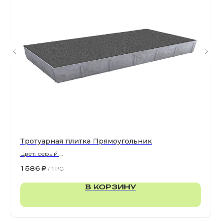
Все права защищены. © 2006-2026. ИП Ильинский В.В.
Информация, размещенная на сайте, не является
офертой или публичной офертой
ИП Ильинский В.В. ИНН 501602422407
Политика конфиденциальности
Правила обработки персональных данных
Тротуарная плитка Прямоугольник
Цвет: серый
900х300х80 мм
1 586
₽
/
1 PC
В КОРЗИНУ