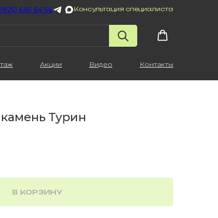
 (925) 645 64 56
Консультация специалиста
таж
Акции
Видео
Контакты
 камень Турин
В КОРЗИНУ