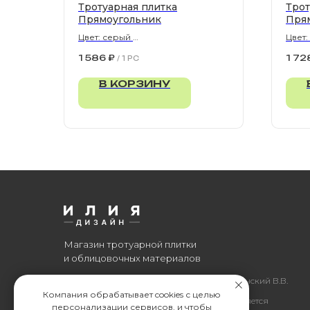
Тротуарная плитка
Трот
Прямоугольник
Пря
Цвет: серый
Цвет:
900х300х80 мм
900х
1 586
₽
1 72
/
1 PC
В КОРЗИНУ
Магазин тротуарной плитки
и облицовочных материалов
Все права защищены. © 2006-2026. ИП Ильинский В.В.
Компания обрабатывает cookies с целью
Информация, размещенная на сайте, не является
персонализации сервисов, и чтобы