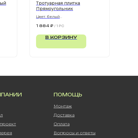
рый
Тротуарная плитка
Прямоугольник
Цвет: белый
900х300х80 мм
1 884
₽
/
1 PC
В КОРЗИНУ
МПАНИИ
ПОМОЩЬ
Монтаж
ал
Доставка
-проект
Оплата
лерея
Вопросы и ответы