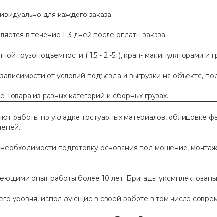
ивидуально для каждого заказа.
яется в течение 1-3 дней после оплаты заказа.
й грузоподъемности ( 1,5 - 2 -5т), кран- манипуляторами и г
 зависимости от условий подъезда и выгрузки на объекте, п
 Товара из разных категорий и сборных грузах.
т работы по укладке тротуарных материалов, облицовке фа
пеней.
необходимости подготовку основания под мощение, монтаж
меющими опыт работы более 10 лет. Бригады укомплектован
го уровня, использующие в своей работе в том числе совр