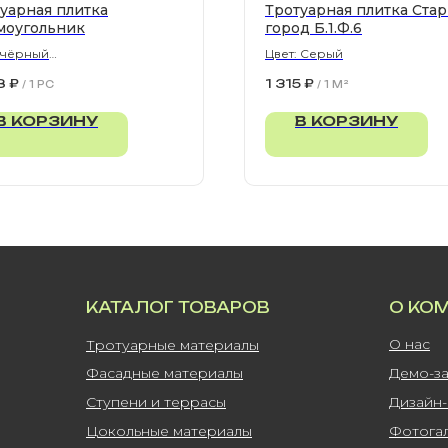
уарная плитка
Тротуарная плитка Ста
моугольник
город Б.1.Ф.6
 чёрный
Цвет: Серый
300х80 мм
8
₽
1 315
₽
/
1 PC
/
1 M²
В КОРЗИНУ
В КОРЗИНУ
КАТАЛОГ ТОВАРОВ
О КО
О нас
Тротуарные материалы
Фасадные материалы
Демо-з
Ступени и террасы
Дизайн
Цокольные материалы
Фотога