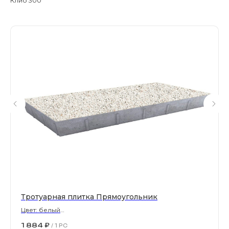
Клио 300
Магазин тротуарной плитки и
облицовочных материалов
Все права защищены. © 2006-2026. ИП Ильинский В.В.
Информация, размещенная на сайте, не является
офертой или публичной офертой
ИП Ильинский В.В. ИНН 501602422407
Политика конфиденциальности
Правила обработки персональных данных
Тротуарная плитка Прямоугольник
Цвет: белый
900х300х80 мм
1 884
₽
/
1 PC