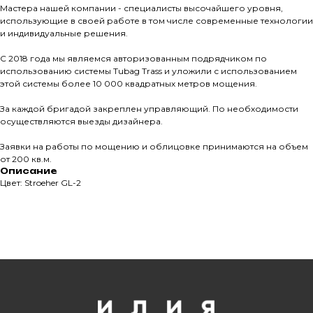
Мастера нашей компании - специалисты высочайшего уровня,
использующие в своей работе в том числе современные технологии
Все права защищены. © 2006-2026. ИП Ильинский В.В.
и индивидуальные решения.
Информация, размещенная на сайте, не является
офертой или публичной офертой
С 2018 года мы являемся авторизованным подрядчиком по
использованию системы Tubag Trass и уложили с использованием
ИП Ильинский В.В. ИНН 501602422407
этой системы более 10 000 квадратных метров мощения.
За каждой бригадой закреплен управляющий. По необходимости
осуществляются выезды дизайнера.
Заявки на работы по мощению и облицовке принимаются на объем
Политика конфиденциальности
от 200 кв.м.
Правила обработки персональных данных
Описание
Цвет: Stroeher GL-2