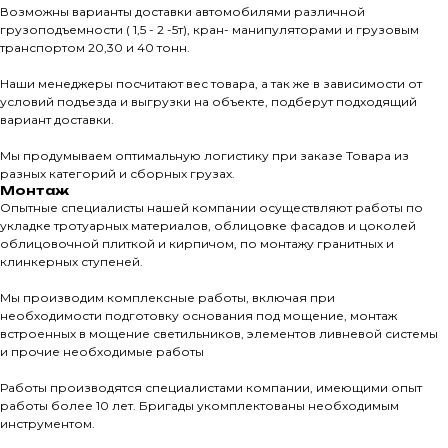
Возможны варианты доставки автомобилями различной
грузоподъемности ( 1,5 - 2 -5т), кран- манипуляторами и грузовым
Тротуарны
транспортом 20,30 и 40 тонн.
Наши менеджеры посчитают вес товара, а так же в зависимости от
Фасадные 
условий подъезда и выгрузки на объекте, подберут подходящий
вариант доставки.
Ступени и 
Цокольные
Мы продумываем оптимальную логистику при заказе Товара из
разных категорий и сборных грузах.
Уличные с
Монтаж
Опытные специалисты нашей компании осуществляют работы по
ПОМОЩЬ
Навесы, бе
укладке тротуарных материалов, облицовке фасадов и цоколей
Расходные
облицовочной плиткой и кирпичом, по монтажу гранитных и
клинкерных ступеней.
Заборы
Мы производим комплексные работы, включая при
необходимости подготовку основания под мощение, монтаж
встроенных в мощение светильников, элементов ливневой системы
и прочие необходимые работы
Работы производятся специалистами компании, имеющими опыт
работы более 10 лет. Бригады укомплектованы необходимым
инструментом.
Магазин тротуарной плитки и
облицовочных материалов