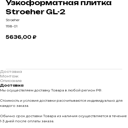
Узкоформатная плитка
Stroeher GL-2
Stroeher
1198-01
5636,00
₽
В корзину
Доставка
Монтаж
Описание
Доставка
Мы осуществляем доставку Товара в любой регион РФ.
Стоимость и условия доставки рассчитываются индивидуально для
каждого заказа.
О КОМПАНИИ
Обычно срок доставки Товара из наличия осуществляется в течение
О нас
1-3 дней после оплаты заказа.
КАТАЛО