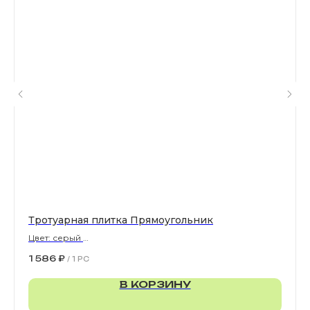
Все права защищены. © 2006-2026. ИП Ильинский В.В.
Информация, размещенная на сайте, не является
офертой или публичной офертой
ИП Ильинский В.В. ИНН 501602422407
Политика конфиденциальности
Правила обработки персональных данных
Тротуарная плитка Прямоугольник
Цвет: серый
900х300х80 мм
1 586
₽
/
1 PC
В КОРЗИНУ