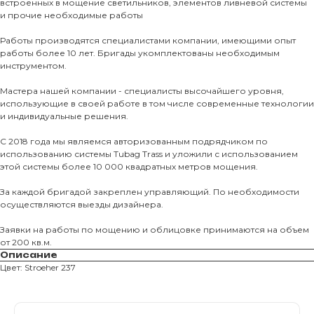
встроенных в мощение светильников, элементов ливневой системы
и прочие необходимые работы
Тротуарны
Работы производятся специалистами компании, имеющими опыт
работы более 10 лет. Бригады укомплектованы необходимым
Фасадные 
инструментом.
Ступени и 
Мастера нашей компании - специалисты высочайшего уровня,
Цокольные
использующие в своей работе в том числе современные технологии
и индивидуальные решения.
Уличные с
ПОМОЩЬ
Навесы, бе
С 2018 года мы являемся авторизованным подрядчиком по
использованию системы Tubag Trass и уложили с использованием
Расходные
этой системы более 10 000 квадратных метров мощения.
Заборы
За каждой бригадой закреплен управляющий. По необходимости
осуществляются выезды дизайнера.
Заявки на работы по мощению и облицовке принимаются на объем
от 200 кв.м.
Описание
Цвет: Stroeher 237
Магазин тротуарной плитки и
облицовочных материалов