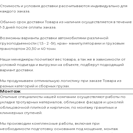
Стоимость и условия доставки рассчитываются индивидуально для
каждого заказа.
Обычно срок доставки Товара из наличия осуществляется в течение
1-3 дней после оплаты заказа.
Возможны варианты доставки автомобилями различной
грузоподъемности ( 1,5 - 2 -5т), кран- манипуляторами и грузовым
транспортом 20,30 и 40 тонн.
Наши менеджеры посчитают вес товара, а так же в зависимости от
условий подъезда и выгрузки на объекте, подберут подходящий
вариант доставки.
Мы продумываем оптимальную логистику при заказе Товара из
разных категорий и сборных грузах.
Монтаж
Опытные специалисты нашей компании осуществляют работы по
укладке тротуарных материалов, облицовке фасадов и цоколей
О КОМПАНИИ
облицовочной плиткой и кирпичом, по монтажу гранитных и
клинкерных ступеней.
О нас
Мы производим комплексные работы, включая при
КАТАЛО
необходимости подготовку основания под мощение, монтаж