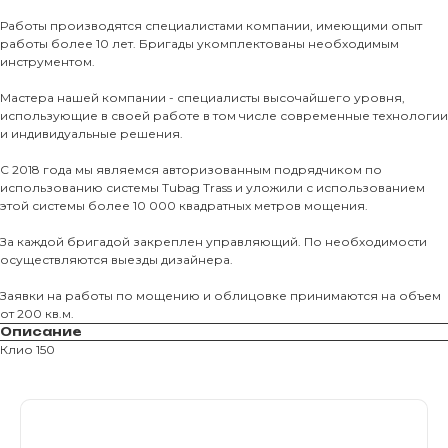
Тротуарны
Работы производятся специалистами компании, имеющими опыт
работы более 10 лет. Бригады укомплектованы необходимым
Фасадные 
инструментом.
Ступени и 
Мастера нашей компании - специалисты высочайшего уровня,
использующие в своей работе в том числе современные технологии
Цокольные
и индивидуальные решения.
Уличные с
С 2018 года мы являемся авторизованным подрядчиком по
ПОМОЩЬ
Навесы, бе
использованию системы Tubag Trass и уложили с использованием
этой системы более 10 000 квадратных метров мощения.
Расходные
Заборы
За каждой бригадой закреплен управляющий. По необходимости
осуществляются выезды дизайнера.
Заявки на работы по мощению и облицовке принимаются на объем
от 200 кв.м.
Описание
Клио 150
Магазин тротуарной плитки и
облицовочных материалов