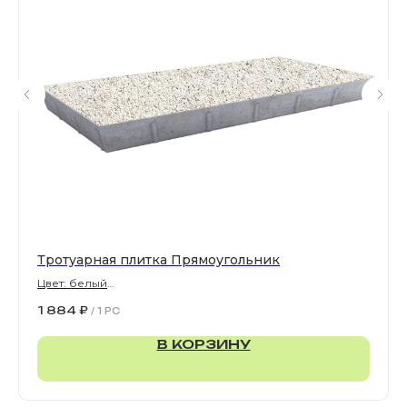
Все права защищены. © 2006-2026. ИП Ильинский В.В.
Информация, размещенная на сайте, не является
офертой или публичной офертой
ИП Ильинский В.В. ИНН 501602422407
Политика конфиденциальности
Правила обработки персональных данных
Тротуарная плитка Прямоугольник
Цвет: белый
900х300х80 мм
1 884
₽
/
1 PC
В КОРЗИНУ