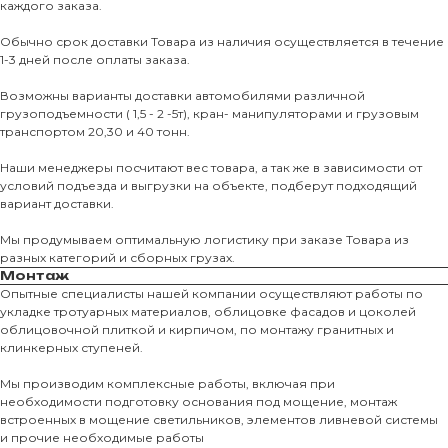
каждого заказа.
Обычно срок доставки Товара из наличия осуществляется в течение
1-3 дней после оплаты заказа.
Возможны варианты доставки автомобилями различной
грузоподъемности ( 1,5 - 2 -5т), кран- манипуляторами и грузовым
транспортом 20,30 и 40 тонн.
Наши менеджеры посчитают вес товара, а так же в зависимости от
условий подъезда и выгрузки на объекте, подберут подходящий
вариант доставки.
Мы продумываем оптимальную логистику при заказе Товара из
разных категорий и сборных грузах.
Монтаж
Опытные специалисты нашей компании осуществляют работы по
укладке тротуарных материалов, облицовке фасадов и цоколей
облицовочной плиткой и кирпичом, по монтажу гранитных и
О КОМПАНИИ
клинкерных ступеней.
О нас
Мы производим комплексные работы, включая при
необходимости подготовку основания под мощение, монтаж
КАТАЛО
встроенных в мощение светильников, элементов ливневой системы
и прочие необходимые работы