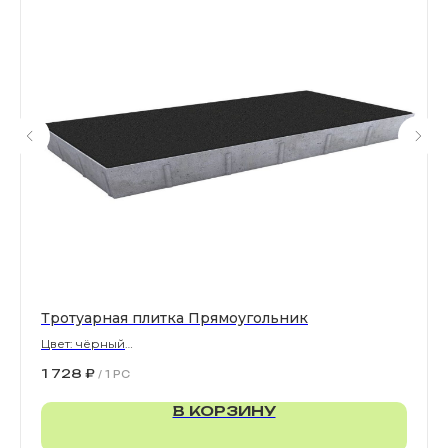
Все права защищены. © 2006-2026. ИП Ильинский В.В.
Информация, размещенная на сайте, не является
офертой или публичной офертой
ИП Ильинский В.В. ИНН 501602422407
Политика конфиденциальности
Правила обработки персональных данных
Тротуарная плитка Прямоугольник
Цвет: чёрный
900х300х80 мм
1 728
₽
/
1 PC
В КОРЗИНУ