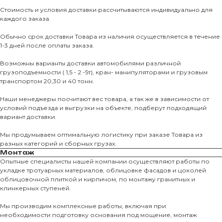
Стоимость и условия доставки рассчитываются индивидуально для
каждого заказа.
Обычно срок доставки Товара из наличия осуществляется в течение
1-3 дней после оплаты заказа.
Возможны варианты доставки автомобилями различной
грузоподъемности ( 1,5 - 2 -5т), кран- манипуляторами и грузовым
транспортом 20,30 и 40 тонн.
Наши менеджеры посчитают вес товара, а так же в зависимости от
условий подъезда и выгрузки на объекте, подберут подходящий
вариант доставки.
Мы продумываем оптимальную логистику при заказе Товара из
разных категорий и сборных грузах.
Монтаж
Опытные специалисты нашей компании осуществляют работы по
укладке тротуарных материалов, облицовке фасадов и цоколей
О КОМПАНИИ
облицовочной плиткой и кирпичом, по монтажу гранитных и
клинкерных ступеней.
О нас
Мы производим комплексные работы, включая при
КАТАЛО
необходимости подготовку основания под мощение, монтаж