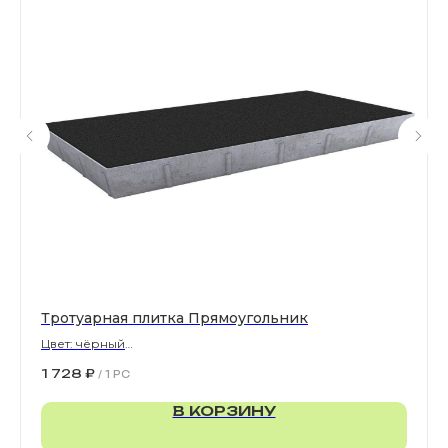
Все права защищены. © 2006-2026. ИП Ильинский В.В.
Информация, размещенная на сайте, не является
офертой или публичной офертой
ИП Ильинский В.В. ИНН 501602422407
Политика конфиденциальности
Правила обработки персональных данных
Тротуарная плитка Прямоугольник
Цвет: чёрный
900х300х80 мм
1 728
₽
/
1 PC
В КОРЗИНУ