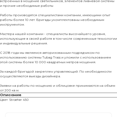
встроенных в мощение светильников, элементов ливневой системы
и прочие необходимые работы
Тротуарны
Работы производятся специалистами компании, имеющими опыт
работы более 10 лет. Бригады укомплектованы необходимым
Фасадные 
инструментом.
Ступени и 
Мастера нашей компании - специалисты высочайшего уровня,
Цокольные
использующие в своей работе в том числе современные технологии
и индивидуальные решения.
Уличные с
ПОМОЩЬ
Навесы, бе
С 2018 года мы являемся авторизованным подрядчиком по
использованию системы Tubag Trass и уложили с использованием
Расходные
этой системы более 10 000 квадратных метров мощения.
Заборы
За каждой бригадой закреплен управляющий. По необходимости
осуществляются выезды дизайнера.
Заявки на работы по мощению и облицовке принимаются на объем
от 200 кв.м.
Описание
Цвет: Stroeher 450
Магазин тротуарной плитки и
облицовочных материалов