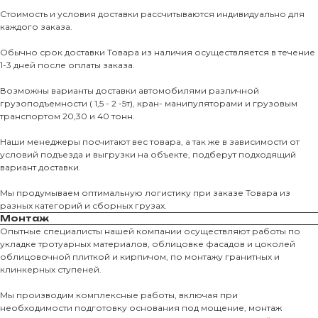
Стоимость и условия доставки рассчитываются индивидуально для
каждого заказа.
Обычно срок доставки Товара из наличия осуществляется в течение
1-3 дней после оплаты заказа.
Возможны варианты доставки автомобилями различной
грузоподъемности ( 1,5 - 2 -5т), кран- манипуляторами и грузовым
транспортом 20,30 и 40 тонн.
Наши менеджеры посчитают вес товара, а так же в зависимости от
условий подъезда и выгрузки на объекте, подберут подходящий
вариант доставки.
Мы продумываем оптимальную логистику при заказе Товара из
разных категорий и сборных грузах.
Монтаж
Опытные специалисты нашей компании осуществляют работы по
укладке тротуарных материалов, облицовке фасадов и цоколей
О КОМПАНИИ
облицовочной плиткой и кирпичом, по монтажу гранитных и
клинкерных ступеней.
О нас
Мы производим комплексные работы, включая при
КАТАЛО
необходимости подготовку основания под мощение, монтаж