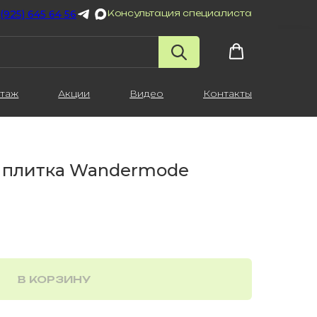
 (925) 645 64 56
Консультация специалиста
таж
Акции
Видео
Контакты
 плитка Wandermode
В КОРЗИНУ