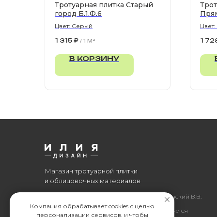
Тротуарная плитка Старый
Трот
город Б.1.Ф.6
Пря
Цвет: Серый
Цвет:
900х
1 315
₽
1 72
/
1 M²
В КОРЗИНУ
Магазин тротуарной плитки
и облицовочных материалов
Все права защищены. © 2006-2026. ИП Ильинский В.В.
Компания обрабатывает cookies с целью
Информация, размещенная на сайте, не является
персонализации сервисов, и чтобы