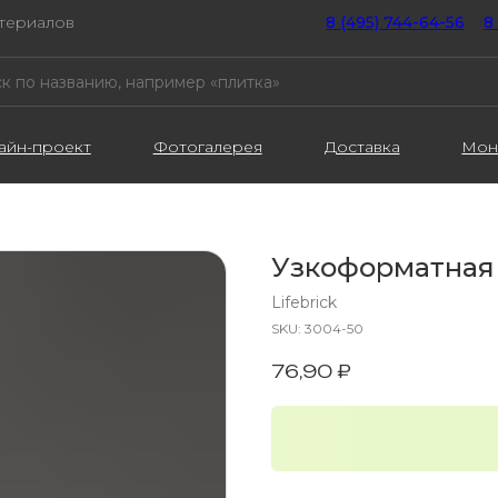
атериалов
8 (495) 744-64-56
////
8
айн-проект
Фотогалерея
Доставка
Мон
Узкоформатная
Lifebrick
SKU:
3004-50
76,90
₽