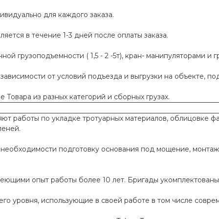
ивидуально для каждого заказа.
яется в течение 1-3 дней после оплаты заказа.
й грузоподъемности ( 1,5 - 2 -5т), кран- манипуляторами и г
 зависимости от условий подъезда и выгрузки на объекте, п
 Товара из разных категорий и сборных грузах.
т работы по укладке тротуарных материалов, облицовке фа
пеней.
необходимости подготовку основания под мощение, монтаж
меющими опыт работы более 10 лет. Бригады укомплектован
го уровня, использующие в своей работе в том числе совр