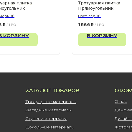
уарная плитка
Тротуарная плитка
моугольник
Прямоугольник
 чёрный
Цвет: серый
300х80 мм
900х300х80 мм
8
₽
1 586
₽
/
1 PC
/
1 PC
В КОРЗИНУ
В КОРЗИНУ
КАТАЛОГ ТОВАРОВ
О КО
О нас
Тротуарные материалы
Фасадные материалы
Демо-з
Ступени и террасы
Дизайн
Цокольные материалы
Фотога