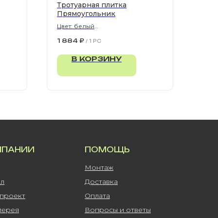
Тротуарная плитка
Прямоугольник
Цвет: белый
900х300х80 мм
1 884
₽
/
1 PC
В КОРЗИНУ
МПАНИИ
ПОМОЩЬ
Монтаж
ал
Доставка
-проект
Оплата
лерея
Вопросы и ответы