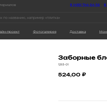
атериалов
8 (495) 744-64-56
////
8
айн-проект
Фотогалерея
Доставка
Мон
Заборные бл
1293-01
₽
524,00
В корзину