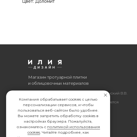
Цвет: Доломит
Магазин тротуарной плитки
и облицовочных материалов
Все права защищены. © 2006-2026. ИП Ильинский В.В.
Компания обрабатывает cookies с целью
Информация, размещенная на сайте, не является
персонализации сервисов, и чтобы
офертой или публичной офертой
пользоваться веб-сайтом было удобнее.
Вы можете запретить обработку сookies в
ИП Ильинский В.В. ИНН 501602422407
настройках браузера. Пожалуйста,
ознакомьтесь с
политикой использования
cookies
. Читайте подробнее, как