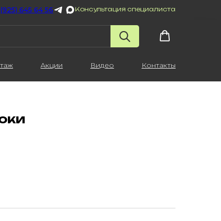
 (925) 645 64 56
Консультация специалиста
таж
Акции
Видео
Контакты
оки