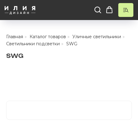
КАТАЛО
Тротуарны
Главная
»
Каталог товаров
»
Уличные светильники
»
Фасадные 
Светильники подсветки
»
SWG
Ступени и 
SWG
Цокольные
Уличные с
ПОМОЩЬ
Навесы, бе
Расходные
Заборы